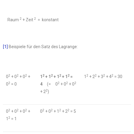
2
2
Raum
+ Zeit
= konstant
[1]
Beispiele für den Satz des Lagrange:
2
2
2
2
2
2
2
2
2
2
2
0
+ 0
+ 0
+
1
+ 1
+ 1
+ 1
=
1
+ 2
+ 3
+ 4
= 30
2
2
2
2
0
= 0
4
(= 0
+ 0
+ 0
2
+ 2
)
2
2
2
2
2
2
2
0
+ 0
+ 0
+
0
+ 0
+ 1
+ 2
= 5
2
1
= 1