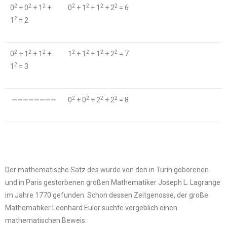
2
2
2
2
2
2
2
0
+ 0
+ 1
+
0
+ 1
+ 1
+ 2
= 6
2
1
= 2
2
2
2
2
2
2
2
0
+ 1
+ 1
+
1
+ 1
+ 1
+ 2
= 7
2
1
= 3
2
2
2
2
————————
0
+ 0
+ 2
+ 2
= 8
Der mathematische Satz des wurde von den in Turin geborenen
und in Paris gestorbenen großen Mathematiker Joseph L. Lagrange
im Jahre 1770 gefunden. Schon dessen Zeitgenosse, der große
Mathematiker Leonhard Euler suchte vergeblich einen
mathematischen Beweis.