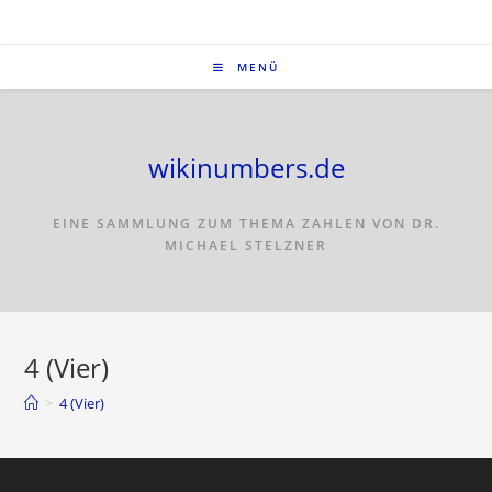
MENÜ
wikinumbers.de
EINE SAMMLUNG ZUM THEMA ZAHLEN VON DR.
MICHAEL STELZNER
4 (Vier)
>
4 (Vier)