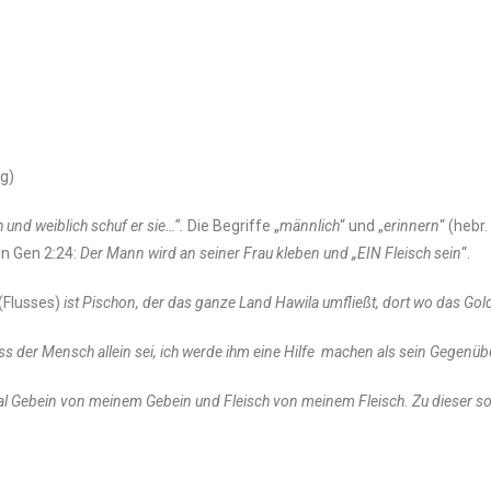
ag)
h
und weiblich schuf er sie…“.
Die Begriffe „
männlich
“ und „
erinnern
“ (hebr.
in Gen 2:24:
Der Mann wird an seiner Frau kleben und „EIN Fleisch sein
“.
(Flusses)
ist Pischon, der das ganze Land Hawila umfließt, dort wo das Gold
dass der Mensch allein sei, ich werde ihm eine Hilfe machen als sein Gegenüb
l Gebein von meinem Gebein und Fleisch von meinem Fleisch. Zu dieser s