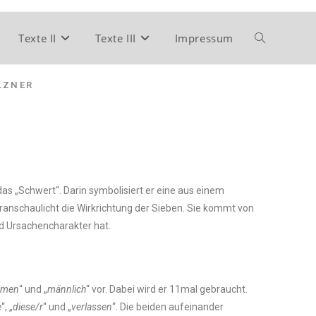
Texte II
Texte III
Impressum
LZNER
nschaulicht die Wirkrichtung der Sieben. Sie kommt von
nd Ursachencharakter hat.
amen
“ und „
männlich
“ vor. Dabei wird er 11mal gebraucht.
e
“, „
diese/r
“ und „
verlassen
“. Die beiden aufeinander