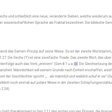
hs und schließlich eine neue, veränderte Sieben, welche wiederum auf
r wissenschaftlichen Sprache als Fraktal bezeichnet. Die biblische Ge
d das Samen-Prinzip auf seine Weise. So ist der zweite Wortstamm, de
hlenfolge auch das Verb „
erinnern
“ (Gen 8:1 u.a.)
[i]
. Die Gleichsetzung d
r Ganzheit. Männlichkeit will seinem Grunde nach Einheit erschaffen, wesh
eit der Geschlechter spricht: „…
als männlich
und weiblich schuf er sie“
(Ge
 weiblich noch einmal auf polare Weise in der zweiten Schöpfungserzählu
n 2:24)
s Gold charakterisiert in Gen 2:11 den ersten von vier Flüssen, die ihrers