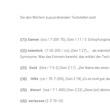
Die den Wörtern zuzuordnenden Textstellen sind:
((1)) Samen
(orz / 7-200-70), (Gen 1:11 / 3. Schöpfungst
((2)) männlich
(זכר / 7-20-200), (Gen 1:27) „ …
als männlic
Synonyme. Was das Erinnern bewirkt, das erklärt der Text 
((3)) Gold
(bhz / 7-5-2) (Gen 2:11) „
Der Name des einen
((4)) Hilfe
(rzr / 70-7-200), (Gen 2:18) „
Es ist nicht gut, 
((5)) diese/
r (taz / 7-1-400) (Gen 2:23) „
Diese
(ist)
diesma
((6))
verlassen
(2-
7
-70-10)