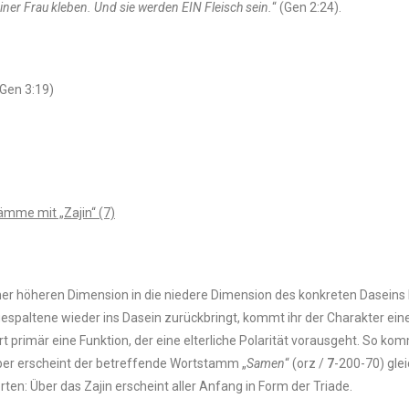
ner Frau kleben. Und sie werden EIN Fleisch sein.
“ (Gen 2:24).
(Gen 3:19)
mme mit „Zajin“ (7)
iner höheren Dimension in die niedere Dimension des konkreten Daseins
espaltene wieder ins Dasein zurückbringt, kommt ihr der Charakter eine
t primär eine Funktion, der eine elterliche Polarität vorausgeht. So kom
 aber erscheint der betreffende Wortstamm „
Samen
“ (orz /
7
-200-70) glei
n: Über das Zajin erscheint aller Anfang in Form der Triade.