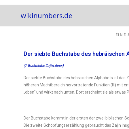
wikinumbers.de
EINE
Der siebte Buchstabe des hebräischen A
(7 Buchstabe Zajin.docx)
Der siebte Buchstabe des hebräischen Alphabets ist das Zajin (ז). Es hat den Zahlenwert sieben und bedeutet „Waffe“ oder auch das „Schwert“. Darin symbolisiert er 
höheren Machtbereich hervortretende Funktion (III) mit
„oben“ und wirkt nach unten. Dort erscheint sie als etwa
Der Buchstabe kommt in der ersten der zwei biblischen 
Die zweite Schöpfungserzählung gebraucht das Zajin insg