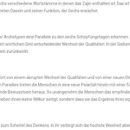
verschiedene Wortstämme in denen das Zajin enthalten ist. Das ist kei
reten Dasein und seiner Funktion, der Sechs erwächst.
 Archetypen eine Parallele zu den sechs Schöpfungstagen erkennen. D
 im wörtlichen Sinn
entscheidender
Wechsel der Qualitäten. In der Siebe
ein zurückwirkt.
ort von einem abrupten Wechsel der Qualitäten und von einer neuen Di
aradies treten die Menschen in eine neue Polarität hinein mit einer fü
nde Bewusstsein heraus. So unangenehm die Menschen das empfinden, so
ieben ihnen keine Willkür zeitigt, sondern dass sie das Ergebnis ihres ei
zum Scheitel des Denkens. In ihr verbirgt sich die höchste Weisheit abe