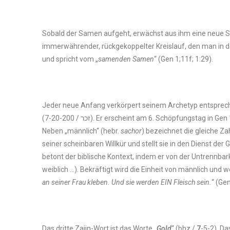
Sobald der Samen aufgeht, erwächst aus ihm eine neue Sec
immerwährender, rückgekoppelter Kreislauf, den man in de
und spricht vom „
samenden Samen
“ (Gen 1;11f; 1:29).
Jeder neue Anfang verkörpert seinem Archetyp entsprechen
(זכר / 7-20-200). Er erscheint am 6. Schöpfungstag in Gen 1:27. Die Sechs (Y) ist eine zweifache Triade. Das zweite Wort, das über Zajin gebildet wird hat auch eine zweite Bedeutung.
Neben „männlich“ (hebr.
sachor
) bezeichnet die gleiche Za
seiner scheinbaren Willkür und stellt sie in den Dienst de
betont der biblische Kontext, indem er von der Untrennbark
weiblich …). Bekräftigt wird die Einheit von männlich und
an seiner Frau kleben. Und sie werden EIN Fleisch sein.
“ (Ge
Das dritte Zajin-Wort ist das Worte „
Gold
“ (bhz /
7
-5-2). Da