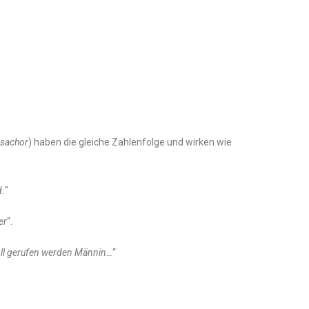
sachor
) haben die gleiche Zahlenfolge und wirken wie
.“
er
“.
oll gerufen werden Männin…
“