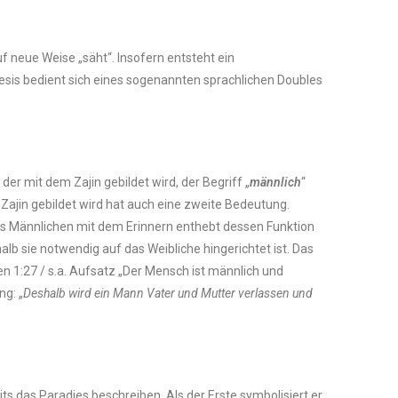
 neue Weise „säht“. Insofern entsteht ein
nesis bedient sich eines sogenannten sprachlichen Doubles
r mit dem Zajin gebildet wird, der Begriff „
männlich
“
es Männlichen mit dem Erinnern enthebt dessen Funktion
alb sie notwendig auf das Weibliche hingerichtet ist. Das
n 1:27 / s.a. Aufsatz „Der Mensch ist männlich und
ng: „
Deshalb wird ein Mann Vater und Mutter verlassen und
eits das Paradies beschreiben. Als der Erste symbolisiert er