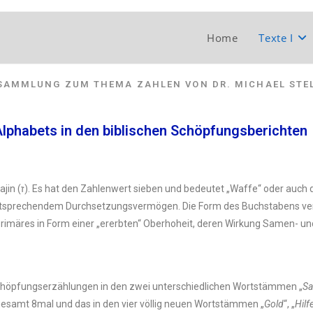
Home
Texte I
 SAMMLUNG ZUM THEMA ZAHLEN VON DR. MICHAEL STE
lphabets in den biblischen Schöpfungsberichten
eine aus einem
 entsprechendem Durchsetzungsvermögen. Die Form des Buchstabens vera
s Primäres in Form einer „ererbten“ Oberhoheit, deren Wirkung Samen- u
Schöpfungserzählungen in den zwei unterschiedlichen Wortstämmen „
S
esamt 8mal und das in den vier völlig neuen Wortstämmen „
Gold
“, „
Hilf