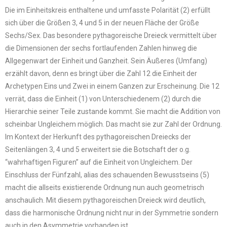
Die im Einheitskreis enthaltene und umfasste Polarität (2) erfüllt
sich über die Größen 3, 4 und 5 in der neuen Fläche der Größe
Sechs/Sex. Das besondere pythagoreische Dreieck vermittelt über
die Dimensionen der sechs fortlaufenden Zahlen hinweg die
Allgegenwart der Einheit und Ganzheit. Sein Äußeres (Umfang)
erzählt davon, denn es bringt über die Zahl 12 die Einheit der
Archetypen Eins und Zwei in einem Ganzen zur Erscheinung. Die 12
verrät, dass die Einheit (1) von Unterschiedenem (2) durch die
Hierarchie seiner Teile zustande kommt. Sie macht die Addition von
scheinbar Ungleichem möglich. Das macht sie zur Zahl der Ordnung.
Im Kontext der Herkunft des pythagoreischen Dreiecks der
Seitenlängen 3, 4 und 5 erweitert sie die Botschaft der o.g.
“wahrhaftigen Figuren” auf die Einheit von Ungleichem. Der
Einschluss der Fünfzahl, alias des schauenden Bewusstseins (5)
macht die allseits existierende Ordnung nun auch geometrisch
anschaulich. Mit diesem pythagoreischen Dreieck wird deutlich,
dass die harmonische Ordnung nicht nur in der Symmetrie sondern
auch in den Asymmetrie vorhanden ist.