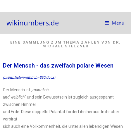
wikinumbers.de
Menü
EINE SAMMLUNG ZUM THEMA ZAHLEN VON DR.
MICHAEL STELZNER
Der Mensch - das zweifach polare Wesen
(männlich+weiblich=390.docx)
Der Mensch ist „
männlich
und weiblich
“ und sein Bewusstsein ist zugleich ausgespannt
zwischen Himmel
und Erde. Diese doppelte Polarität fordert ihn heraus. In ihr aber
verbirgt
sich auch eine Vollkommenheit, die unter allen lebendigen Wesen