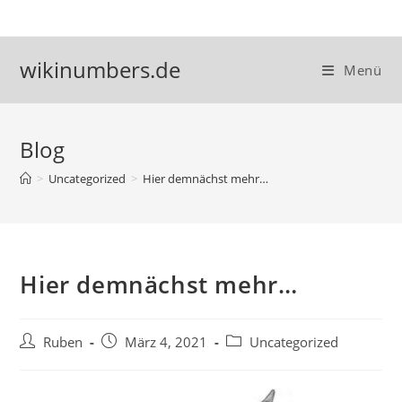
Zum
Inhalt
springen
wikinumbers.de
Menü
Blog
>
Uncategorized
>
Hier demnächst mehr…
Hier demnächst mehr…
Beitrags-
Beitrag
Beitrags-
Ruben
März 4, 2021
Uncategorized
Autor:
veröffentlicht:
Kategorie: